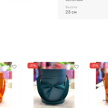
Высота
23 см
-31%
-31%