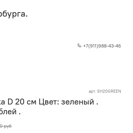
рбурга.
+7(911)988-43-46
арт.
SH20GREEN
 D 20 см Цвет: зеленый .
блей .
0 руб