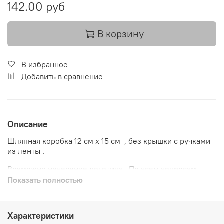
142.00 руб
В корзину
В избранное
Добавить в сравнение
Описание
Шляпная коробка 12 см х 15 см , без крышки с ручками
из ленты .
Возможно нанесение логотипа . По всем вопросам
пишите на почту vegas-spb2@mail.ru
Показать полностью
Характеристики