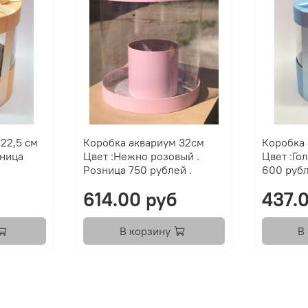
22,5 см
Коробка аквариум 32см
Коробка 
Цвет :Нежно pозовый .
Цвет :Голубой 
Розница 750 рублей .
600 рубл
б
614.00 руб
437.
В корзину
В